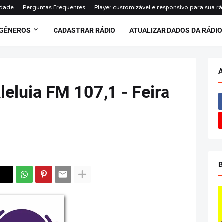
idade
Perguntas Frequentes
Player customizável e responsivo para sua r
 GÊNEROS
CADASTRAR RÁDIO
ATUALIZAR DADOS DA RÁDI
leluia FM 107,1 - Feira