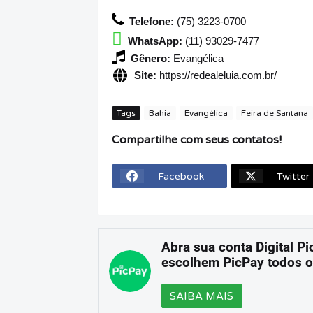
Telefone:
(75) 3223-0700
WhatsApp:
(11) 93029-7477
Gênero:
Evangélica
Site:
https://redealeluia.com.br/
Tags
Bahia
Evangélica
Feira de Santana
Compartilhe com seus contatos!
Facebook
Twitter
Abra sua conta Digital Pi
escolhem PicPay todos o
SAIBA MAIS