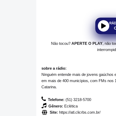
RÁD
Não tocou?
APERTE O PLAY
, não t
interrompi
sobre a rádio:
Ninguém entende mais de jovens gaúchos e c
em mais de 400 municípios, com FMs nos 1
Catarina.
Telefone:
(51) 3218-5700
Gênero:
Eclética
Site:
https://atl.clicrbs.com.br/