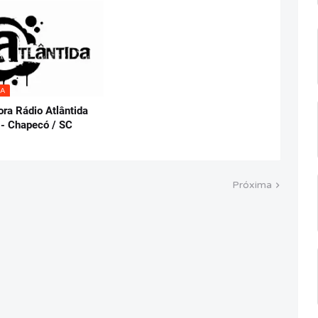
DA
ora Rádio Atlântida
- Chapecó / SC
Próxima