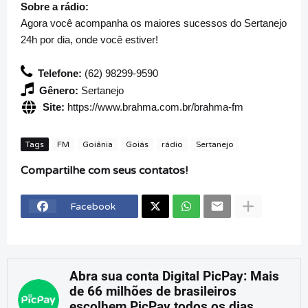
Sobre a rádio:
Agora você acompanha os maiores sucessos do Sertanejo
24h por dia, onde você estiver!
Telefone:
(62) 98299-9590
Gênero:
Sertanejo
Site:
https://www.brahma.com.br/brahma-fm
Tags
FM
Goiânia
Goiás
rádio
Sertanejo
Compartilhe com seus contatos!
Facebook
Abra sua conta Digital PicPay: Mais
de 66 milhões de brasileiros
escolhem PicPay todos os dias