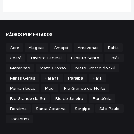
RÁDIOS POR ESTADOS
Acre
Alagoas
Amapá
Amazonas
Bahia
Ceará
Distrito Federal
Espírito Santo
Goiás
Maranhão
Mato Grosso
Mato Grosso do Sul
Minas Gerais
Paraná
Paraíba
Pará
Pernambuco
Piauí
Rio Grande do Norte
Rio Grande do Sul
Rio de Janeiro
Rondônia
Roraima
Santa Catarina
Sergipe
São Paulo
Tocantins