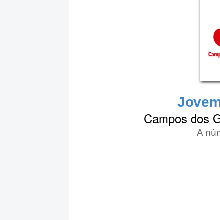
Jovem
Campos dos Go
A núm