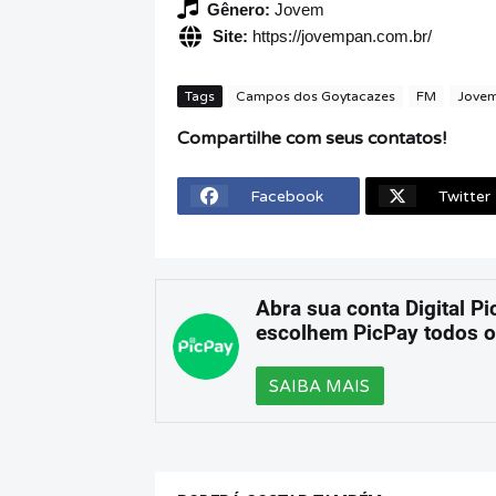
Gênero:
Jovem
Site:
https://jovempan.com.br/
Tags
Campos dos Goytacazes
FM
Jove
Compartilhe com seus contatos!
Facebook
Twitter
Abra sua conta Digital Pi
escolhem PicPay todos o
SAIBA MAIS