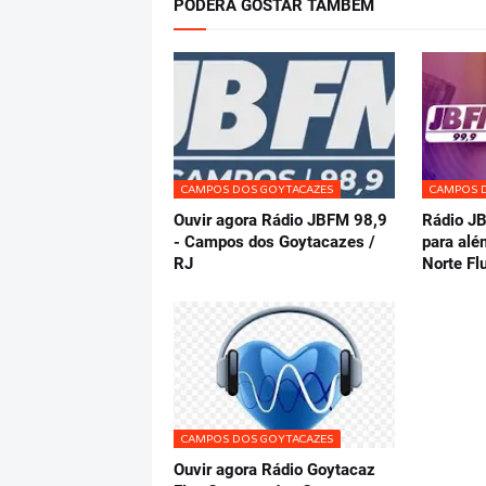
PODERÁ GOSTAR TAMBÉM
CAMPOS DOS GOYTACAZES
CAMPOS 
Ouvir agora Rádio JBFM 98,9
Rádio J
- Campos dos Goytacazes /
para alé
RJ
Norte F
CAMPOS DOS GOYTACAZES
Ouvir agora Rádio Goytacaz