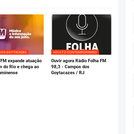
DOS GOYTACAZES
ADULTO CONTEMPORÂNEO
BFM expande atuação
Ouvir agora Rádio Folha FM
m do Rio e chega ao
98,3 - Campos dos
luminense
Goytacazes / RJ