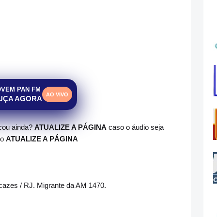
OVEM PAN FM
AO VIVO
UÇA AGORA
ocou ainda?
ATUALIZE A PÁGINA
caso o áudio seja
do
ATUALIZE A PÁGINA
zes / RJ. Migrante da AM 1470.