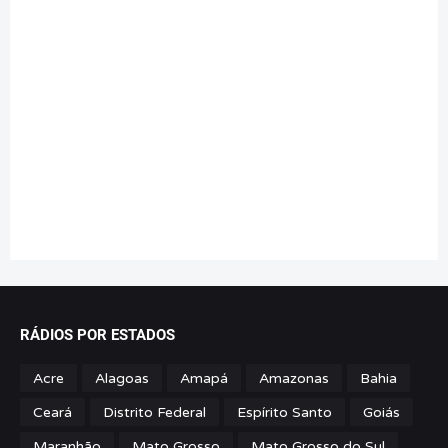
RÁDIOS POR ESTADOS
Acre
Alagoas
Amapá
Amazonas
Bahia
Ceará
Distrito Federal
Espírito Santo
Goiás
Maranhão
Mato Grosso
Mato Grosso do Sul