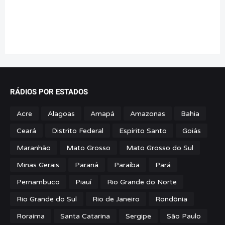
RÁDIOS POR ESTADOS
Acre
Alagoas
Amapá
Amazonas
Bahia
Ceará
Distrito Federal
Espírito Santo
Goiás
Maranhão
Mato Grosso
Mato Grosso do Sul
Minas Gerais
Paraná
Paraíba
Pará
Pernambuco
Piauí
Rio Grande do Norte
Rio Grande do Sul
Rio de Janeiro
Rondônia
Roraima
Santa Catarina
Sergipe
São Paulo