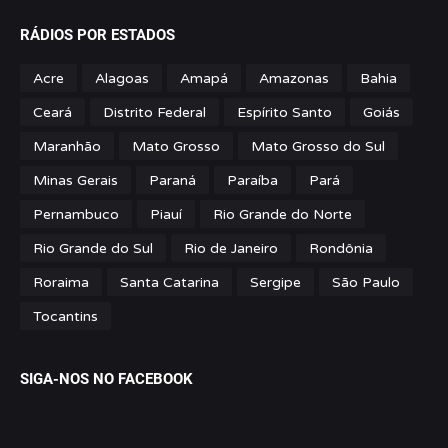
RÁDIOS POR ESTADOS
Acre
Alagoas
Amapá
Amazonas
Bahia
Ceará
Distrito Federal
Espírito Santo
Goiás
Maranhão
Mato Grosso
Mato Grosso do Sul
Minas Gerais
Paraná
Paraíba
Pará
Pernambuco
Piauí
Rio Grande do Norte
Rio Grande do Sul
Rio de Janeiro
Rondônia
Roraima
Santa Catarina
Sergipe
São Paulo
Tocantins
SIGA-NOS NO FACEBOOK