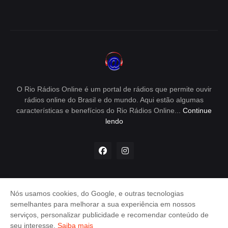
O Rio Rádios Online é um portal de rádios que permite ouvir
rádios online do Brasil e do mundo. Aqui estão algumas
características e benefícios do Rio Rádios Online...
Continue
lendo
Nós usamos cookies, do Google, e outras tecnologias
Envio de Releases - e-mail:
semelhantes para melhorar a sua experiência em nossos
releases@rioradiosonline.com.br
serviços, personalizar publicidade e recomendar conteúdo de
Política de Privacidade
Contato
seu interesse.
Saiba mais