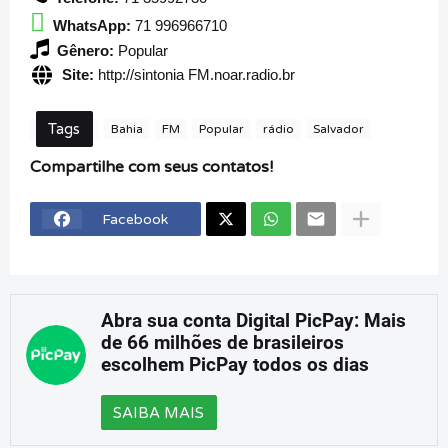
WhatsApp:
71 996966710
Gênero:
Popular
Site:
http://sintonia FM.noar.radio.br
Tags
Bahia
FM
Popular
rádio
Salvador
Compartilhe com seus contatos!
Facebook
Abra sua conta Digital PicPay: Mais
de 66 milhões de brasileiros
escolhem PicPay todos os dias
SAIBA MAIS