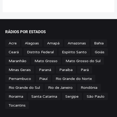
RÁDIOS POR ESTADOS
Acre
Alagoas
Amapá
Amazonas
Bahia
Ceará
Distrito Federal
Espírito Santo
Goiás
Maranhão
Mato Grosso
Mato Grosso do Sul
Minas Gerais
Paraná
Paraíba
Pará
Pernambuco
Piauí
Rio Grande do Norte
Rio Grande do Sul
Rio de Janeiro
Rondônia
Roraima
Santa Catarina
Sergipe
São Paulo
Tocantins