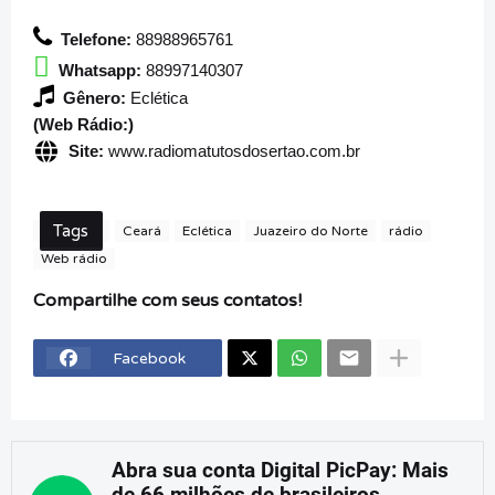
Telefone:
88988965761
Whatsapp:
88997140307
Gênero:
Eclética
(Web Rádio:)
Site:
www.radiomatutosdosertao.com.br
Tags
Ceará
Eclética
Juazeiro do Norte
rádio
Web rádio
Compartilhe com seus contatos!
Facebook
Abra sua conta Digital PicPay: Mais