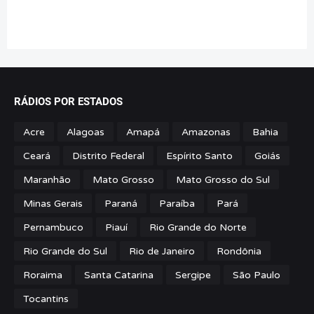
RÁDIOS POR ESTADOS
Acre
Alagoas
Amapá
Amazonas
Bahia
Ceará
Distrito Federal
Espírito Santo
Goiás
Maranhão
Mato Grosso
Mato Grosso do Sul
Minas Gerais
Paraná
Paraíba
Pará
Pernambuco
Piauí
Rio Grande do Norte
Rio Grande do Sul
Rio de Janeiro
Rondônia
Roraima
Santa Catarina
Sergipe
São Paulo
Tocantins