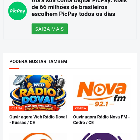
Abra sua conta Digital PicPay: Mais
de 66 milhões de brasileiros
escolhem PicPay todos os dias
SAIBA MAIS
PODERÁ GOSTAR TAMBÉM
CEARÁ
CEARÁ
Ouvir agora Web Rádio Doval
Ouvir agora Rádio Nova FM -
- Russas / CE
Cedro / CE