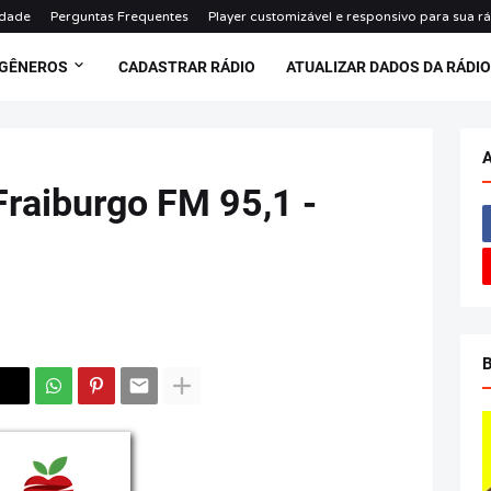
idade
Perguntas Frequentes
Player customizável e responsivo para sua r
 GÊNEROS
CADASTRAR RÁDIO
ATUALIZAR DADOS DA RÁDI
Fraiburgo FM 95,1 -