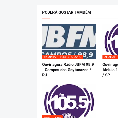
PODERÁ GOSTAR TAMBÉM
CAMPOS DOS GOYTACAZES
ARARAQ
Ouvir agora Rádio JBFM 98,9
Ouvir ag
- Campos dos Goytacazes /
Aleluia 
RJ
/ SP
ARAÇATUBA