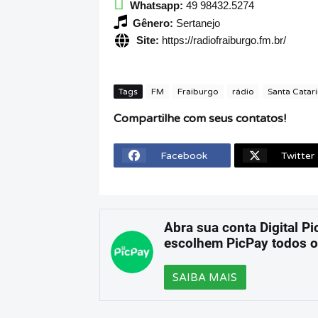
Whatsapp:
49 98432.5274
Gênero:
Sertanejo
Site:
https://radiofraiburgo.fm.br/
Tags
FM
Fraiburgo
rádio
Santa Catar
Compartilhe com seus contatos!
Facebook
Twitter
Abra sua conta Digital Pi
escolhem PicPay todos o
SAIBA MAIS