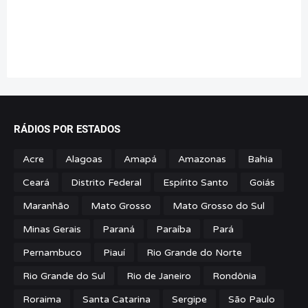
RÁDIOS POR ESTADOS
Acre
Alagoas
Amapá
Amazonas
Bahia
Ceará
Distrito Federal
Espírito Santo
Goiás
Maranhão
Mato Grosso
Mato Grosso do Sul
Minas Gerais
Paraná
Paraíba
Pará
Pernambuco
Piauí
Rio Grande do Norte
Rio Grande do Sul
Rio de Janeiro
Rondônia
Roraima
Santa Catarina
Sergipe
São Paulo