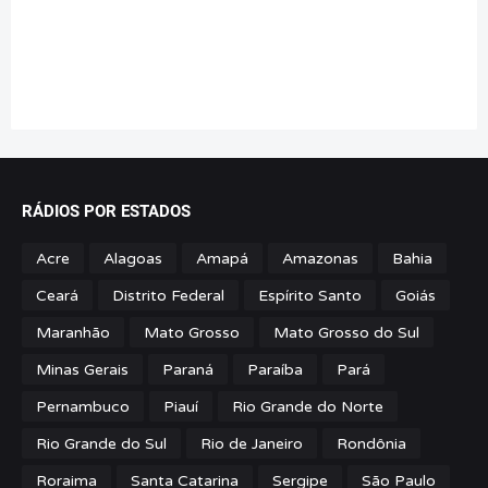
RÁDIOS POR ESTADOS
Acre
Alagoas
Amapá
Amazonas
Bahia
Ceará
Distrito Federal
Espírito Santo
Goiás
Maranhão
Mato Grosso
Mato Grosso do Sul
Minas Gerais
Paraná
Paraíba
Pará
Pernambuco
Piauí
Rio Grande do Norte
Rio Grande do Sul
Rio de Janeiro
Rondônia
Roraima
Santa Catarina
Sergipe
São Paulo