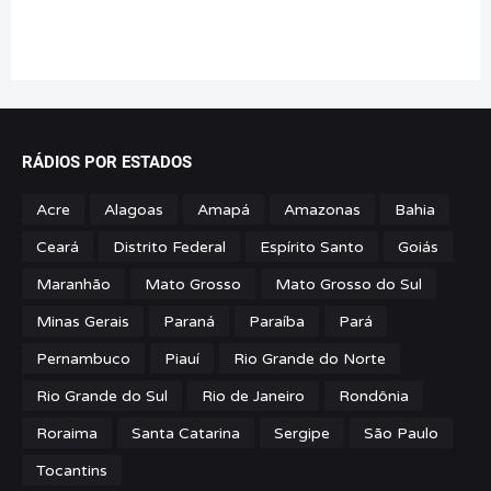
RÁDIOS POR ESTADOS
Acre
Alagoas
Amapá
Amazonas
Bahia
Ceará
Distrito Federal
Espírito Santo
Goiás
Maranhão
Mato Grosso
Mato Grosso do Sul
Minas Gerais
Paraná
Paraíba
Pará
Pernambuco
Piauí
Rio Grande do Norte
Rio Grande do Sul
Rio de Janeiro
Rondônia
Roraima
Santa Catarina
Sergipe
São Paulo
Tocantins