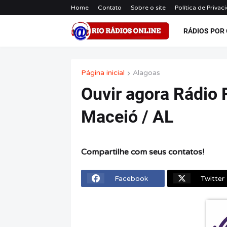
Home
Contato
Sobre o site
Política de Privac
RÁDIOS POR
Página inicial
Alagoas
Ouvir agora Rádio 
Maceió / AL
Compartilhe com seus contatos!
Facebook
Twitter