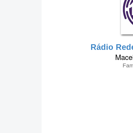
Rádio Rede
Macei
Famí