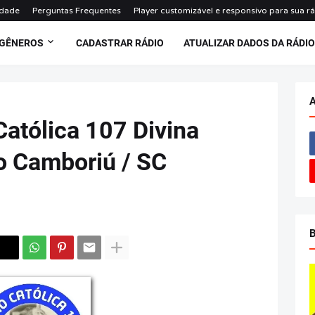
idade
Perguntas Frequentes
Player customizável e responsivo para sua r
 GÊNEROS
CADASTRAR RÁDIO
ATUALIZAR DADOS DA RÁDI
Católica 107 Divina
o Camboriú / SC