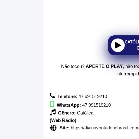
CATÓL
Não tocou?
APERTE O PLAY
, não t
interrompi
Telefone:
47 991519210
WhatsApp:
47 991519210
Gênero:
Católica
(Web Rádio)
Site:
https://divinavontadenobrasil.com/