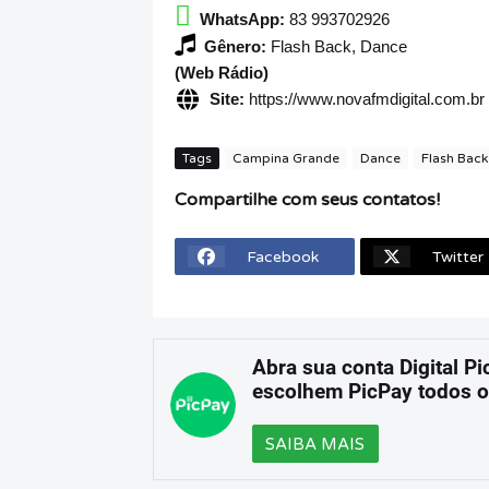
WhatsApp:
83 993702926
Gênero:
Flash Back, Dance
(Web Rádio)
Site:
https://www.novafmdigital.com.br
Tags
Campina Grande
Dance
Flash Back
Compartilhe com seus contatos!
Facebook
Twitter
Abra sua conta Digital Pi
escolhem PicPay todos o
SAIBA MAIS