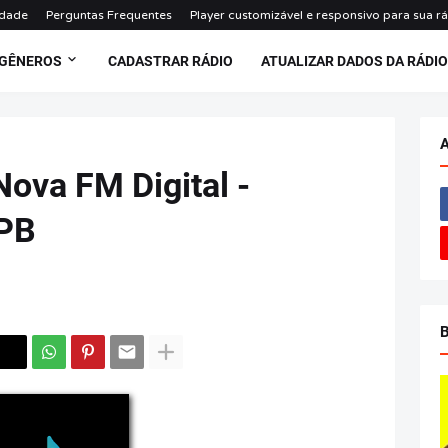
idade
Perguntas Frequentes
Player customizável e responsivo para sua r
 GÊNEROS
CADASTRAR RÁDIO
ATUALIZAR DADOS DA RÁDI
Nova FM Digital -
 PB