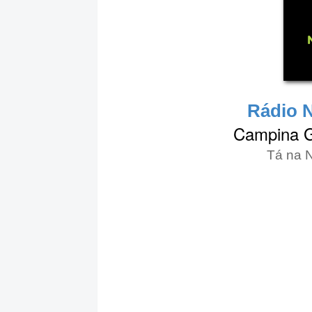
Rádio N
Campina Gr
Tá na N