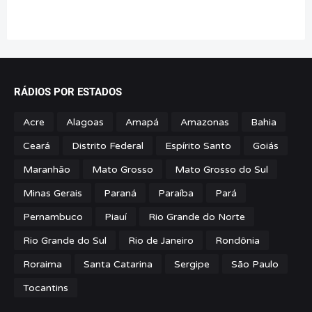
RÁDIOS POR ESTADOS
Acre
Alagoas
Amapá
Amazonas
Bahia
Ceará
Distrito Federal
Espírito Santo
Goiás
Maranhão
Mato Grosso
Mato Grosso do Sul
Minas Gerais
Paraná
Paraíba
Pará
Pernambuco
Piauí
Rio Grande do Norte
Rio Grande do Sul
Rio de Janeiro
Rondônia
Roraima
Santa Catarina
Sergipe
São Paulo
Tocantins