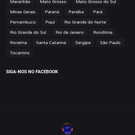
Maranhão
Mato Grosso
Mato Grosso do Sul
Minas Gerais
Paraná
Paraíba
Pará
Pernambuco
Piauí
Rio Grande do Norte
Rio Grande do Sul
Rio de Janeiro
Rondônia
Roraima
Santa Catarina
Sergipe
São Paulo
Tocantins
SIGA-NOS NO FACEBOOK