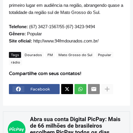
primeiro lugar em audiência na região, abrangendo quase a
totalidade da região sul de Mato Grosso do Sul.
Telefone:
(67) 3427-1567/55 (67) 3423-9494
Gênero:
Popular
Site oficial:
http://www.94fmdourados.com.br/
Tags
Dourados
FM
Mato Grosso do Sul
Popular
rádio
Compartilhe com seus contatos!
Facebook
Abra sua conta Digital PicPay: Mais
de 66 milhões de brasileiros
escolhem PicPay todos os dias