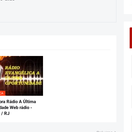
CA
ora Rádio A Última
dade Web rádio -
 / RJ