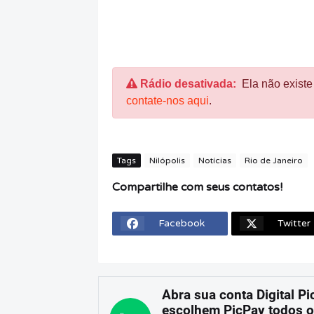
Rádio desativada:
Ela não existe
contate-nos aqui
.
Tags
Nilópolis
Notícias
Rio de Janeiro
Compartilhe com seus contatos!
Facebook
Twitter
Abra sua conta Digital Pi
escolhem PicPay todos o