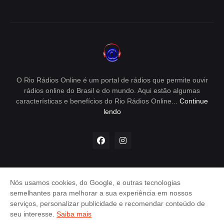
O Rio Rádios Online é um portal de rádios que permite ouvir
rádios online do Brasil e do mundo. Aqui estão algumas
características e benefícios do Rio Rádios Online...
Continue
lendo
Nós usamos cookies, do Google, e outras tecnologias
Envio de Releases - e-mail:
semelhantes para melhorar a sua experiência em nossos
releases@rioradiosonline.com.br
serviços, personalizar publicidade e recomendar conteúdo de
Política de Privacidade
Contato
seu interesse.
Saiba mais