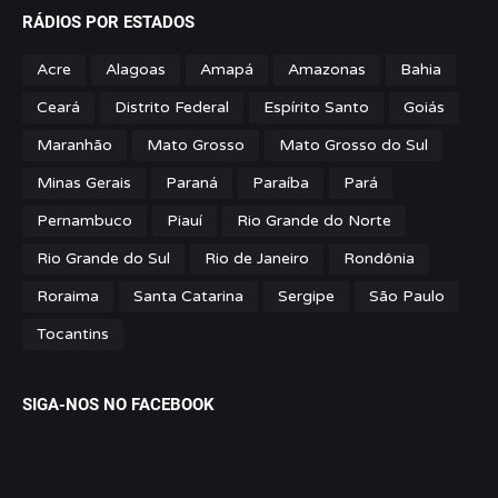
RÁDIOS POR ESTADOS
Acre
Alagoas
Amapá
Amazonas
Bahia
Ceará
Distrito Federal
Espírito Santo
Goiás
Maranhão
Mato Grosso
Mato Grosso do Sul
Minas Gerais
Paraná
Paraíba
Pará
Pernambuco
Piauí
Rio Grande do Norte
Rio Grande do Sul
Rio de Janeiro
Rondônia
Roraima
Santa Catarina
Sergipe
São Paulo
Tocantins
SIGA-NOS NO FACEBOOK