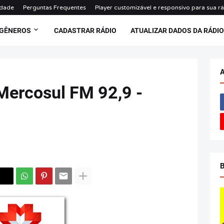
idade
Perguntas Frequentes
Player customizável e responsivo para sua r
 GÊNEROS
CADASTRAR RÁDIO
ATUALIZAR DADOS DA RÁDI
Mercosul FM 92,9 -