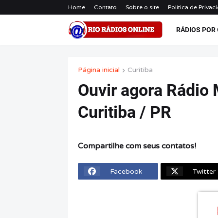
Home
Contato
Sobre o site
Política de Privac
RÁDIOS POR
Página inicial
Curitiba
Ouvir agora Rádio 
Curitiba / PR
Compartilhe com seus contatos!
Facebook
Twitter