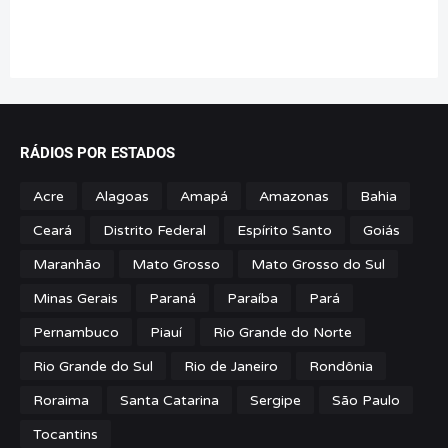
RÁDIOS POR ESTADOS
Acre
Alagoas
Amapá
Amazonas
Bahia
Ceará
Distrito Federal
Espírito Santo
Goiás
Maranhão
Mato Grosso
Mato Grosso do Sul
Minas Gerais
Paraná
Paraíba
Pará
Pernambuco
Piauí
Rio Grande do Norte
Rio Grande do Sul
Rio de Janeiro
Rondônia
Roraima
Santa Catarina
Sergipe
São Paulo
Tocantins