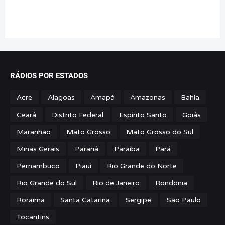
RÁDIOS POR ESTADOS
Acre
Alagoas
Amapá
Amazonas
Bahia
Ceará
Distrito Federal
Espírito Santo
Goiás
Maranhão
Mato Grosso
Mato Grosso do Sul
Minas Gerais
Paraná
Paraíba
Pará
Pernambuco
Piauí
Rio Grande do Norte
Rio Grande do Sul
Rio de Janeiro
Rondônia
Roraima
Santa Catarina
Sergipe
São Paulo
Tocantins